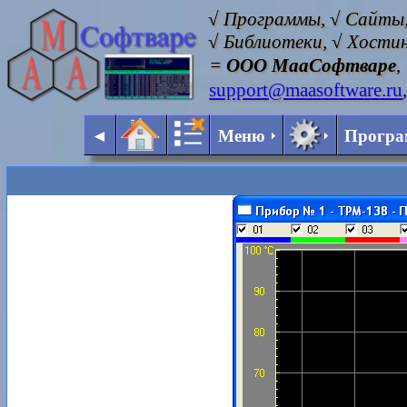
√ Программы, √ Сайты,
√ Библиотеки, √ Хостин
=
ООО МааСофтваре
,
support@maasoftware.ru
◄
Меню
Прогр