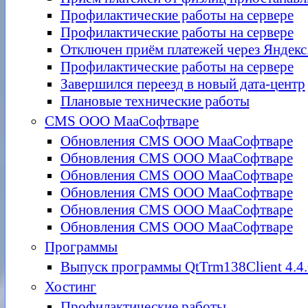
Профилактические работы на сервере
Профилактические работы на сервере
Отключен приём платежей через Яндекс
Профилактические работы на сервере
Завершился переезд в новый дата-центр
Плановые технические работы
CMS ООО МааСофтваре
Обновления CMS ООО МааСофтваре
Обновления CMS ООО МааСофтваре
Обновления CMS ООО МааСофтваре
Обновления CMS ООО МааСофтваре
Обновления CMS ООО МааСофтваре
Обновления CMS ООО МааСофтваре
Программы
Выпуск программы QtTrm138Client 4.4.
Хостинг
Профилактические работы