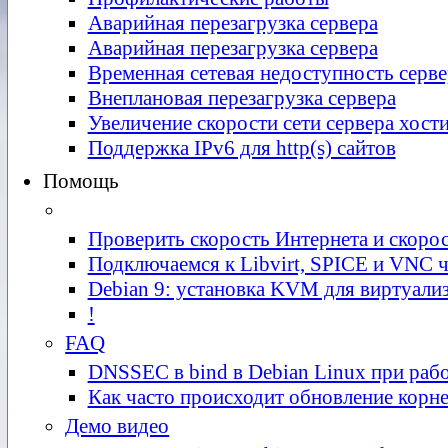
Аварийная перезагрузка сервера
Аварийная перезагрузка сервера
Временная сетевая недоступность серве
Внеплановая перезагрузка сервера
Увеличение скорости сети сервера хост
Поддержка IPv6 для http(s) сайтов
Помощь
Проверить скорость Интернета и скоро
Подключаемся к Libvirt, SPICE и VNC 
Debian 9: установка KVM для виртуали
!
FAQ
DNSSEC в bind в Debian Linux при раб
Как часто происходит обновление корн
Демо видео