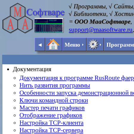
√ Программы, √ Сайты,
√ Библиотеки, √ Хостин
=
ООО МааСофтваре
,
support@maasoftware.ru
◄
Меню
Програм
Документация
Документация к программе RusRoute фае
Нить развития программы
Особенности запуска демонстрационной в
Ключи командной строки
Мастер печати графиков
Отображение графиков
Настройка TCP-клиента
Настройка TCP-сервера