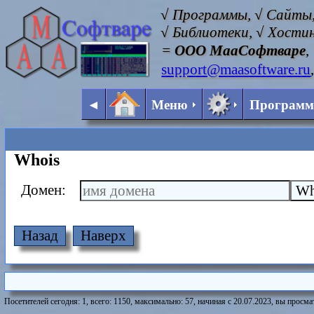
√ Программы, √ Сайты,
√ Библиотеки, √ Хостин
=
ООО МааСофтваре
,
support@maasoftware.ru
◄
Меню
Програм
Whois
Домен:
Назад
Наверх
Посетителей сегодня: 1, всего: 1150, максимально: 57, начиная с 20.07.2023, вы просмат