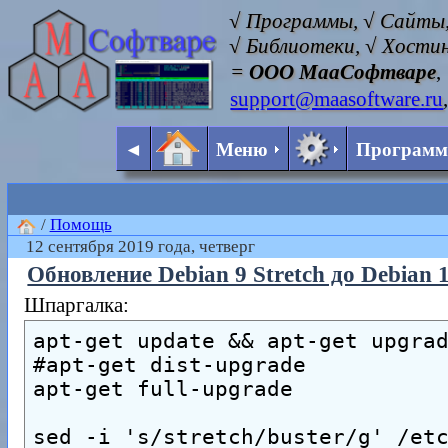
√ Программы, √ Сайты,
√ Библиотеки, √ Хостин
=
ООО МааСофтваре
,
support@maasoftware.ru
◄
Меню
Програм
/
Помощь
12 сентября 2019 года, четверг
Обновление Debian 9 Stretch до Debian 
Шпаргалка:
apt-get update && apt-get upgra
#apt-get dist-upgrade
apt-get full-upgrade
sed -i 's/stretch/buster/g' /et