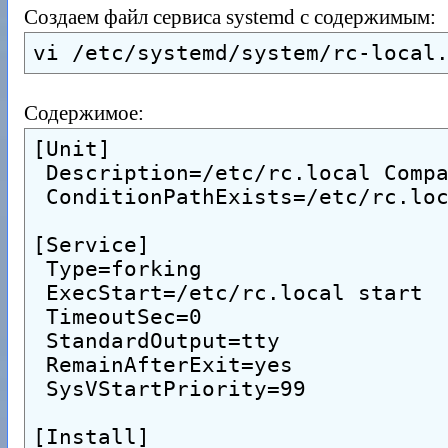
Создаем файл сервиса systemd с содержимым:
vi /etc/systemd/system/rc-local
Содержимое:
[Unit]
 Description=/etc/rc.local Comp
 ConditionPathExists=/etc/rc.lo
[Service]
 Type=forking
 ExecStart=/etc/rc.local start
 TimeoutSec=0
 StandardOutput=tty
 RemainAfterExit=yes
 SysVStartPriority=99
[Install]