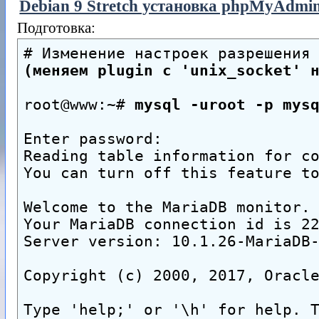
Debian 9 Stretch установка phpMyAdmi
Подготовка:
# Изменение настроек разрешения
(меняем plugin с 'unix_socket' 
root@www:~# 
mysql -uroot -p mys
Enter password:
Reading table information for c
You can turn off this feature t
Welcome to the MariaDB monitor.
Your MariaDB connection id is 2
Server version: 10.1.26-MariaDB
Copyright (c) 2000, 2017, Oracl
Type 'help;' or '\h' for help. 