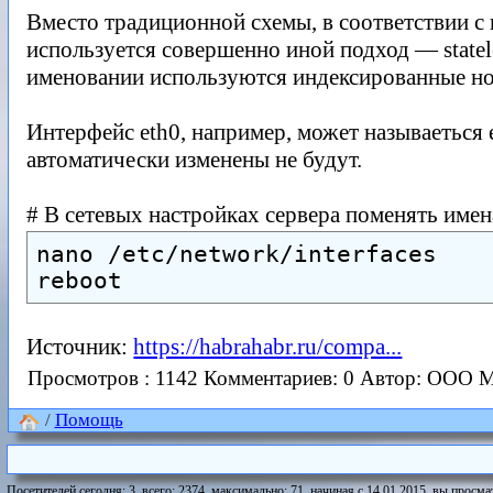
Вместо традиционной схемы, в соответствии с к
используется совершенно иной подход — statele
именовании используются индексированные ном
Интерфейс eth0, например, может называеться 
автоматически изменены не будут.
# В сетевых настройках сервера поменять име
nano /etc/network/interfaces
reboot
Источник:
https://habrahabr.ru/compa...
Просмотров : 1142
Комментариев: 0
Автор: ООО 
/
Помощь
Посетителей сегодня: 3, всего: 2374, максимально: 71, начиная с 14.01.2015, вы просмат