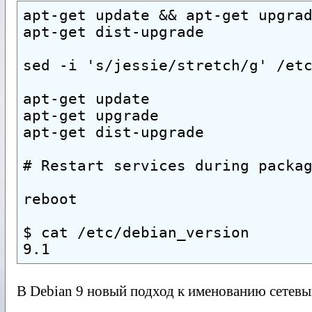
apt-get update && apt-get upgra
apt-get dist-upgrade
sed -i 's/jessie/stretch/g' /et
apt-get update
apt-get upgrade
apt-get dist-upgrade
# Restart services during packa
reboot
$ cat /etc/debian_version
9.1
В Debian 9 новый подход к именованию сетев