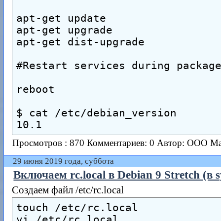
apt-get update
apt-get upgrade
apt-get dist-upgrade
#Restart services during packag
reboot
$ cat /etc/debian_version
10.1
Просмотров : 870
Комментариев: 0
Автор: ООО М
29 июня 2019 года, суббота
Включаем rc.local в Debian 9 Stretch (в 
Создаем файл /etc/rc.local
touch /etc/rc.local
vi /etc/rc.local