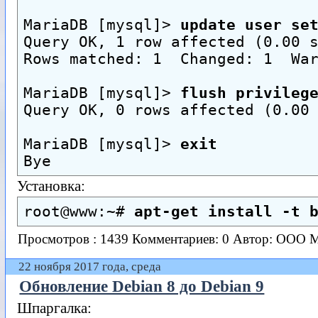
MariaDB [mysql]> 
update user se
Query OK, 1 row affected (0.00 
Rows matched: 1  Changed: 1  Wa
MariaDB [mysql]> 
flush privileg
Query OK, 0 rows affected (0.00
MariaDB [mysql]> 
exit
Bye
Установка:
root@www:~# 
apt-get install -t 
Просмотров : 1439
Комментариев: 0
Автор: ООО 
22 ноября 2017 года, среда
Обновление Debian 8 до Debian 9
Шпаргалка: