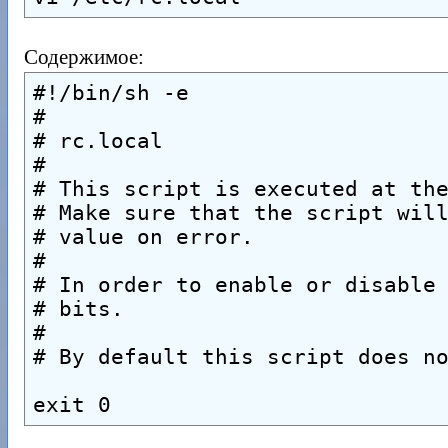
Содержимое:
#!/bin/sh -e
#
# rc.local
#
# This script is executed at th
# Make sure that the script wil
# value on error.
#
# In order to enable or disable
# bits.
#
# By default this script does n
exit 0