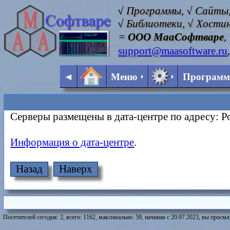
√ Программы, √ Сайты,
√ Библиотеки, √ Хостин
=
ООО МааСофтваре
,
support@maasoftware.ru
◄
Меню
Програм
Серверы размещены в дата-центре по адресу: Рос
Информация о дата-центре
.
Назад
Наверх
Посетителей сегодня: 2, всего: 1162, максимально: 59, начиная с 20.07.2023, вы просмат