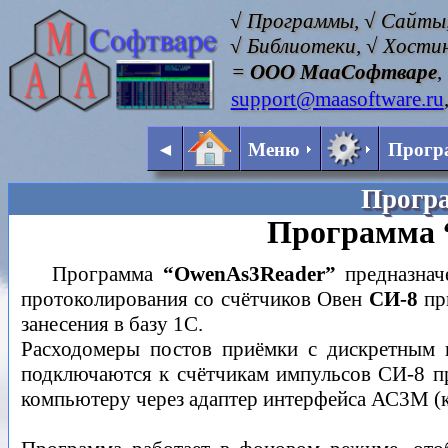
√ Программы, √ Сайты,
√ Библиотеки, √ Хостин
=
ООО МааСофтваре
,
support@maasoftware.ru
◄
Меню
Прогр
Прогр
Программа “
Программа
“OwenAs3Reader”
предназнач
протоколирования со счётчиков Овен
СИ-8
пр
занесения в базу 1С.
Расходомеры постов приёмки с дискретным
подключаются к счётчикам импульсов СИ-8 п
компьютеру через адаптер интерфейса АС3М (к