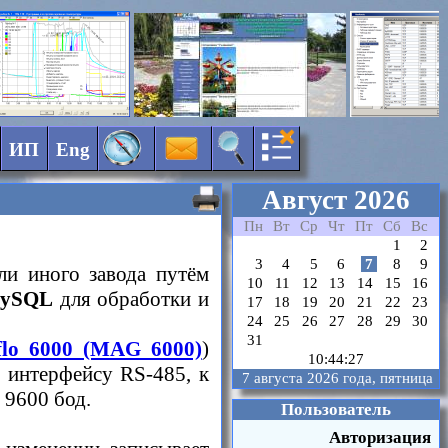
ИП
Eng
Август 2026
Пн
Вт
Ср
Чт
Пт
Сб
Вс
1
2
3
4
5
6
7
8
9
ли иного завода путём
10
11
12
13
14
15
16
ySQL
для обработки и
17
18
19
20
21
22
23
24
25
26
27
28
29
30
31
gflo 6000 (MAG 6000)
)
10:44:27
о интерфейсу RS-485, к
7 августа 2026 года, пятница
 9600 бод.
Пользователь
Авторизация