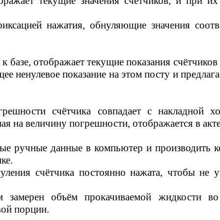
ражает текущие значения счётчиков, и при их
фиксацией нажатия, обнуляющие значения соот
 к базе, отображает текущие показания счётчиков
ее ненулевое показание на этом посту и предлагае
ешности счётчика совпадает с накладной хоз
ая на величину погрешности, отображается в акте
е ручные данные в компьютер и производить кон
ке.
уления счётчика постоянно нажата, чтобы не 
м замерен объём прокачиваемой жидкости во
вой порции.