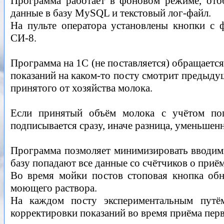
Программа работает в фоновом режиме, отоб
данные в базу MySQL и текстовый лог-файл.
На пульте оператора установлены кнопки с 
СИ-8.
Программа на 1С (не поставляется) обращается
показаний на каком-то посту смотрит предыдущ
принятого от хозяйства молока.
Если принятый объём молока с учётом погр
подписывается сразу, иначе разница, уменьшенн
Программа позмоляет минимизировать вводимы
базу попадают все данные со счётчиков о приём
Во время мойки постов стоповая кнопка обн
моющего раствора.
На каждом посту экспериментальным путё
корректировки показаний во время приёма пер