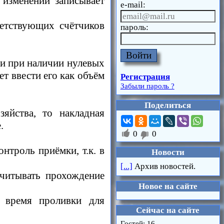
 изменении записывает
e-mail:
ветствующих счётчиков
пароль:
Войти
 и при наличии нулевых
т ввести его как объём
Регистрация
Забыли пароль ?
Поделиться
яйства, то накладная
.

0
0

троль приёмки, т.к. в
Новости
[...]
Архив новостей.
учитывать прохождение
Новое на сайте
 время проливки для
Сейчас на сайте
Гостей: 16