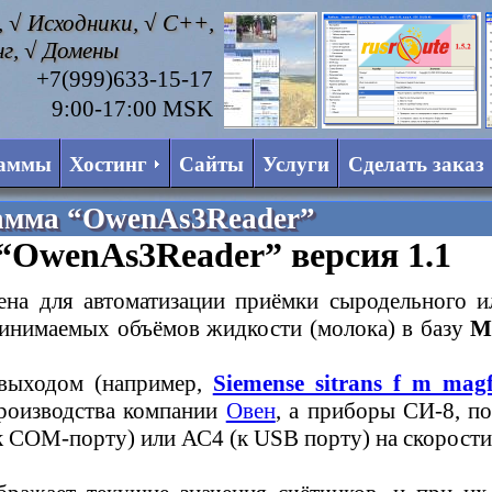
 √ Исходники, √ C++,
г, √ Домены
+7(999)633-15-17
,
9:00-17:00 MSK
аммы
Хостинг
Сайты
Услуги
Сделать заказ
амма “OwenAs3Reader”
OwenAs3Reader” версия 1.1
ена для автоматизации приёмки сыродельного и
инимаемых объёмов жидкости (молока) в базу
M
 выходом (например,
Siemense sitrans f m ma
роизводства компании
Овен
, а приборы СИ-8, п
 COM-порту) или АС4 (к USB порту) на скорости